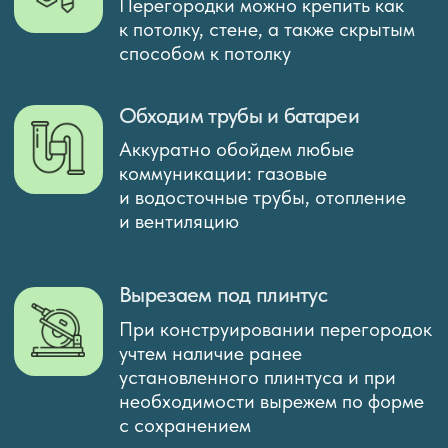
БЕСПРОЦЕНТНАЯ
РАССРОЧКА
Уважаемые клиенты, мы даем возможность
оформить рассрочку на установку
межкомнатных перегородок от
Т-банк
Рассрочка абсолютно
1
бесплатна для вас
Решение банк принимает
2
за 2 минуты
Рассрочка на 3, 6
3
или 12 месяцев
нажимая на кнопку вы соглашаетесь с политикой обработки
персональных данных