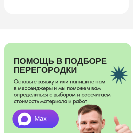
НАША КОМАНДА
налево
направо