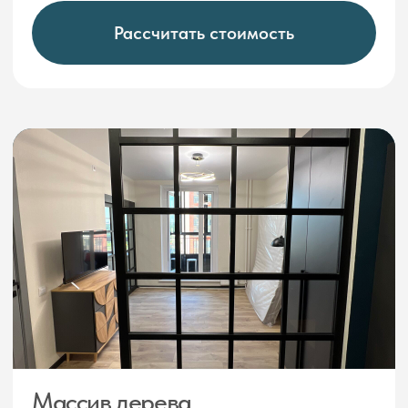
Даже если вы не учли наличие
перегородок на этапе
строительства, мы сможем
эффективно закрепить перегородку
без использования закладных
и потолка
Несколько систем крепления
перегородок
Перегородки можно крепить как
к потолку, стене, а также скрытым
способом к потолку
Обходим трубы и батареи
Аккуратно обойдем любые
коммуникации: газовые
и водосточные трубы, отопление
и вентиляцию
Вырезаем под плинтус
При конструировании перегородок
учтем наличие ранее