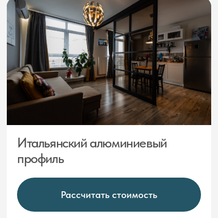
КОМПЛЕКТАЦИЯ
И НАПОЛНЕНИЕ
20 видов стекол или зеркал на выбор
Закаленные, матовые,
тонированные, рифленые, цветные
с пленкой Oracal, с фацетом,
с алмазной гравировкой,
осветленное Optiwhite
Фирменая фурнитура
и расходные материалы