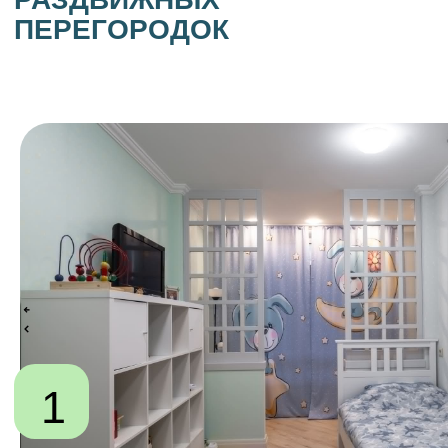
Экологичность
3
МДФ изготавливается из древесных
волокон с использованием
натуральных смол а алюминий-
гипоалергенный материал что
делает его безопасным для
здоровья.
Долговечность
4
Деревянные, алюминиевые и МДФ
перегородки устойчивы к коррозии,
перепадам температур, влажности
и механическим воздействиям, что
делает их долговечными.
Разнообразие дизайна
5
Алюминиевые перегородки
бывают с глухими или
прозрачными вставаками, в
различных цветах, с разным
покрытием, стационарные или
раздвижные
У НАС БЕСПРОЦЕНТНАЯ
РАССРОЧКА