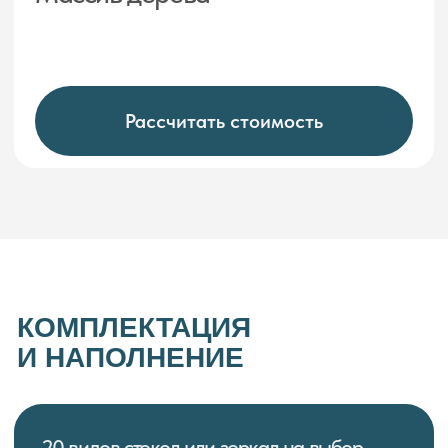
установленного плинтуса и при
необходимости вырежем по форме
с сохранением
Начните сотрудничество
с профессионалами
Рассчитайте стоимость перегородки
С НАМИ УДОБНО
Замер бесплатно
при заключении договора
Найдем выход из любой ситуации