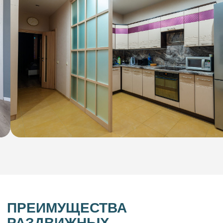
Прочность
1
Массив дерева, алюминий или
плотный МДФ очень устойчив
к механическим повреждениям
и сохранению формы под внешним
воздействием
Хорошие звукоизоляционные свойства
2
При использовании стеклопакетов
или специальных уплотнителей
перегородки могут значительно
снижать уровень шума.