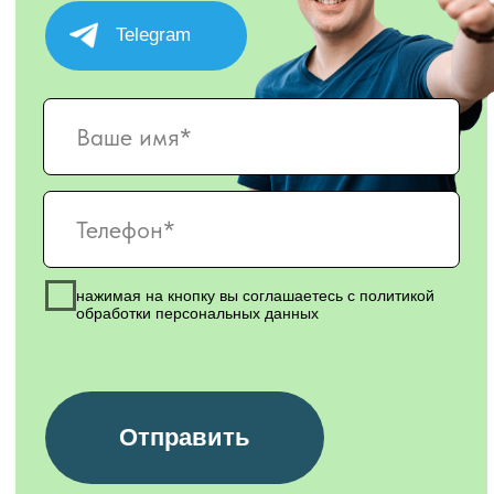
МАКСИМ СЕРГЕЕВИЧ
АЛЕКСЕЙ ВИКТО
Старший мастер цех
Сооснователь компании,
Филигранно выпуск
эксперт по зонированию.
продукцию и сопров
Нам часто сообщают
самые сложные техн
заказчики, что мы реализуем
решения.
проекты, от которых другие
отказываются.
КОНТАКТЫ
Телефон:
+7 993 638 42 00
Email:
kedrperegorodki@yandex.ru