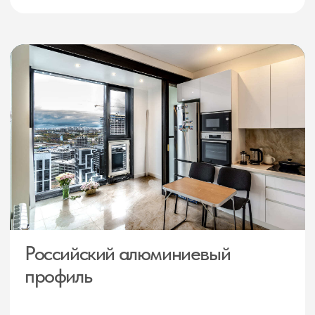
В своей работе используем только
качественные проверенные
временем расходники
РЕШАЕМ ЛЮБЫЕ СЛОЖНЫЕ
ВОПРОСЫ:
Работаем с любыми видами
потолков
Перегородки можно поставить
под гипсокартоновые, натяжные
и многоуровневые потолки
Потолки без закладных