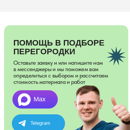
БЕСПРОЦЕНТНАЯ
РАССРОЧКА
Уважаемые клиенты, мы даем возможность
оформить рассрочку на установку
межкомнатных перегородок от
Т-банк
Рассрочка абсолютно
1
бесплатна для вас
Решение банк принимает
2
за 2 минуты
Рассрочка на 3, 6
3
или 12 месяцев