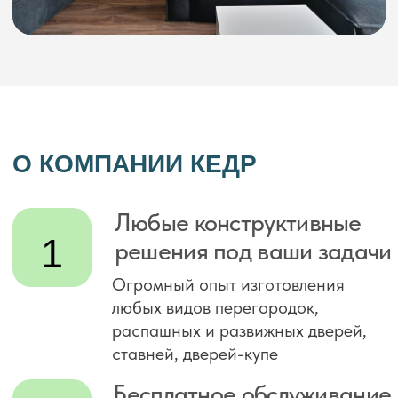
распашных и развижных дверей,
ставней, дверей-купе
Бесплатное обслуживание
2
на протяжении всего
гарантийного срока
В любое время в течение всего
гарантийного срока произодим
обслуживание, доработку и замену
неисправных деталей конструкции
Производим полный цикл
3
работ по межкомнатным
перегородкам
Производим замеры и дизайн
проекты, изготовление, доставку,
монтаж и обслуживание наших
изделий
Лучшие материалы
4
и комплектующие