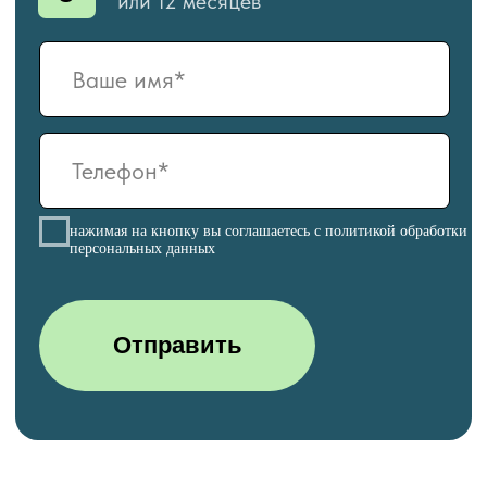
МАКСИМ СЕРГЕЕВИЧ
АЛЕКСЕЙ ВИКТО
Старший мастер цех
Сооснователь компании,
Филигранно выпуск
эксперт по зонированию.
продукцию и сопров
Нам часто сообщают
самые сложные техн
заказчики, что мы реализуем
решения.
проекты, от которых другие
отказываются.
КОНТАКТЫ
Телефон: