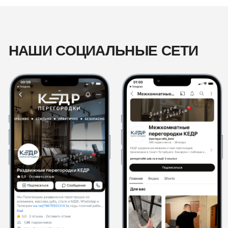
+7 993 638 42 00
Email:
kedrperegorodki@yandex.ru
Адрес:
Москва, ул. Горбунова, 2с28
Telegram
Max